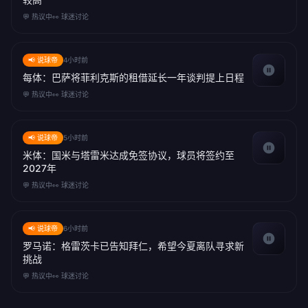
💬 热议中
👀 球迷讨论
📢 说球帝
4小时前
每体：巴萨将菲利克斯的租借延长一年谈判提上日程
💬 热议中
👀 球迷讨论
📢 说球帝
5小时前
米体：国米与塔雷米达成免签协议，球员将签约至
2027年
💬 热议中
👀 球迷讨论
📢 说球帝
6小时前
罗马诺：格雷茨卡已告知拜仁，希望今夏离队寻求新
挑战
💬 热议中
👀 球迷讨论